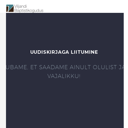
UUDISKIRJAGA LIITUMINE
LUBAME, ET SAADAME AINULT OLULIST JA
VAJALIKKU!
Your Name (required)
Your Email (required)